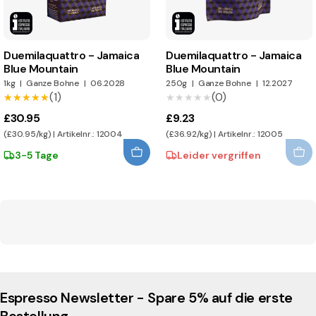
uns auf diesem Weg begleitet haben.
Duemilaquattro - Jamaica
Duemilaquattro - Jamaica
Blue Mountain
Blue Mountain
1kg
|
Ganze Bohne
|
06.2028
250g
|
Ganze Bohne
|
12.2027
(1)
(0)
★★★★★
★★★★★
★★★★★
★★★★★
£30.95
£9.23
(£30.95/kg) | Artikelnr.: 12004
(£36.92/kg) | Artikelnr.: 12005
3-5 Tage
Leider vergriffen
Espresso Newsletter - Spare 5% auf die erste