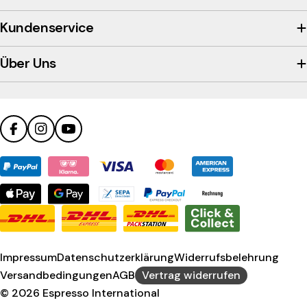
the
company's
Kundenservice
Trustpilot
profile
Über Uns
Facebook
Instagram
YouTube
Zahlungsmethoden
Impressum
Datenschutzerklärung
Widerrufsbelehrung
Versandbedingungen
AGB
Vertrag widerrufen
© 2026
Espresso International