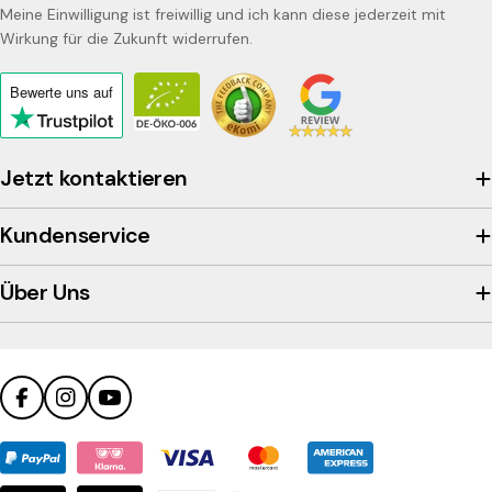
Meine Einwilligung ist freiwillig und ich kann diese jederzeit mit
Wirkung für die Zukunft widerrufen.
Bewerte uns
auf
Click
to
view
Jetzt kontaktieren
the
company's
Kundenservice
Trustpilot
profile
Über Uns
Facebook
Instagram
YouTube
Zahlungsmethoden