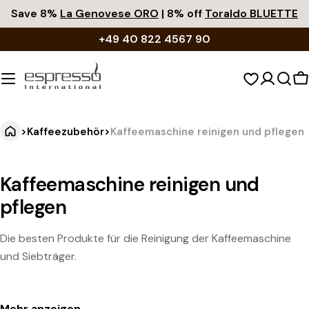
Zum
Save 8%
La Genovese ORO
| 8% off
Toraldo BLUETTE
Inhalt
+49 40 822 4567 90
springen
W
>
Kaffeezubehör
>
Kaffeemaschine reinigen und pflegen
Kaffeemaschine reinigen und
pflegen
Die besten Produkte für die Reinigung der Kaffeemaschine
und Siebträger.
Mehr anzeigen