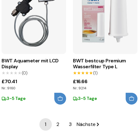
BWT Aquameter mit LCD
BWT bestcup Premium
Display
Wasserfilter Type L
★★★★★
★★★★★
(0)
★★★★★
★★★★★
(1)
£70.41
£16.66
Nr.: 9160
Nr.: 9214
3-5 Tage
3-5 Tage
1
2
3
Nächste