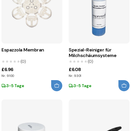
Espazzola Membran
Spezial-Reiniger für
Milchschäumsysteme
★★★★★
★★★★★
(0)
★★★★★
★★★★★
(0)
£6.96
£6.08
Nr.: 9100
Nr.: 9301
3-5 Tage
3-5 Tage