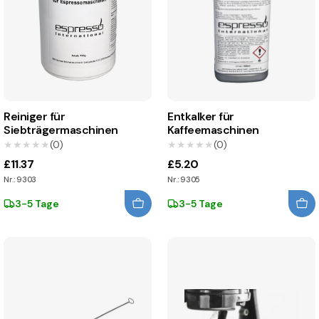
Reiniger für
Entkalker für
Siebträgermaschinen
Kaffeemaschinen
★★★★★
★★★★★
(0)
★★★★★
★★★★★
(0)
£11.37
£5.20
Nr.: 9303
Nr.: 9305
3-5 Tage
3-5 Tage