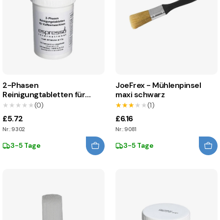
2-Phasen
JoeFrex - Mühlenpinsel
Reinigungtabletten für
maxi schwarz
Kaffeemaschinen
★★★★★
★★★★★
(0)
★★★★★
★★★★★
(1)
£5.72
£6.16
Nr.: 9302
Nr.: 9081
3-5 Tage
3-5 Tage