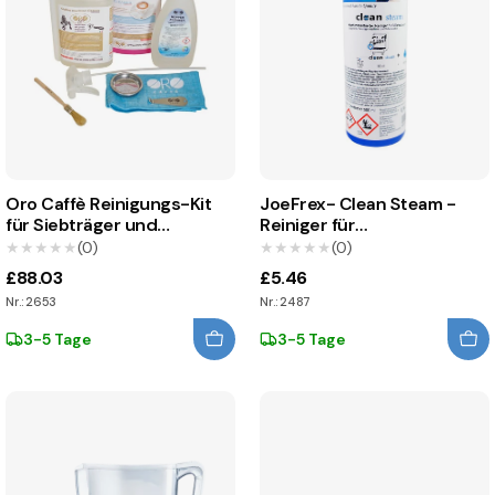
Oro Caffè Reinigungs-Kit
JoeFrex- Clean Steam -
für Siebträger und
Reiniger für
Vollautomaten
Milchschaumlanzen
★★★★★
★★★★★
(0)
★★★★★
★★★★★
(0)
£88.03
£5.46
Nr.: 2653
Nr.: 2487
3-5 Tage
3-5 Tage