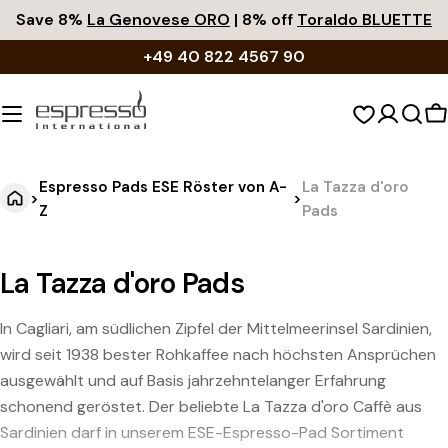
Zum
Save 8%
La Genovese ORO
| 8% off
Toraldo BLUETTE
Inhalt
+49 40 822 4567 90
springen
W
Espresso Pads ESE Röster von A-
La Tazza d'oro
>
>
Z
Pads
La Tazza d'oro Pads
In Cagliari, am südlichen Zipfel der Mittelmeerinsel Sardinien,
wird seit 1938 bester Rohkaffee nach höchsten Ansprüchen
ausgewählt und auf Basis jahrzehntelanger Erfahrung
schonend geröstet. Der beliebte La Tazza d'oro Caffè aus
Sardinien darf in unserem ESE-Espresso-Pad Sortiment