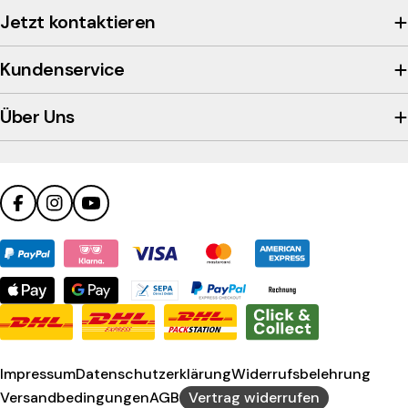
view
Jetzt kontaktieren
the
company's
Kundenservice
Trustpilot
profile
Über Uns
Facebook
Instagram
YouTube
Zahlungsmethoden
Impressum
Datenschutzerklärung
Widerrufsbelehrung
Versandbedingungen
AGB
Vertrag widerrufen