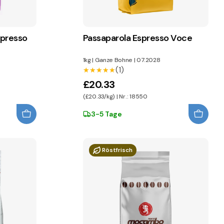
spresso
Passaparola Espresso Voce
1kg
|
Ganze Bohne
|
07.2028
(1)
★★★★★
★★★★★
£20.33
(£20.33/kg) | Nr.: 18550
3-5 Tage
Röstfrisch