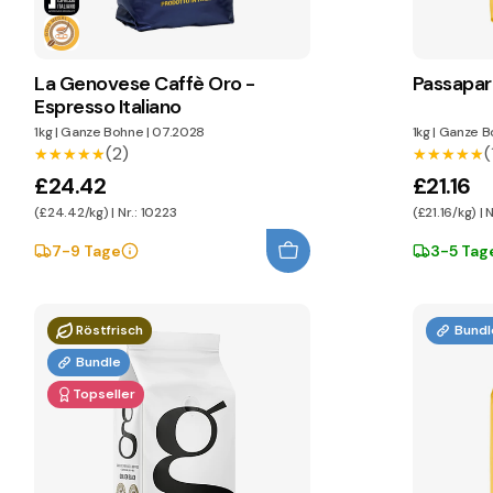
La Genovese Caffè Oro -
Passapar
Espresso Italiano
1kg
|
Ganze Bohne
|
07.2028
1kg
|
Ganze B
(2)
(
★★★★★
★★★★★
★★★★★
★★★★★
£24.42
£21.16
(£24.42/kg) | Nr.: 10223
(£21.16/kg) | 
7-9 Tage
3-5 Tag
Röstfrisch
Bundl
Bundle
Topseller