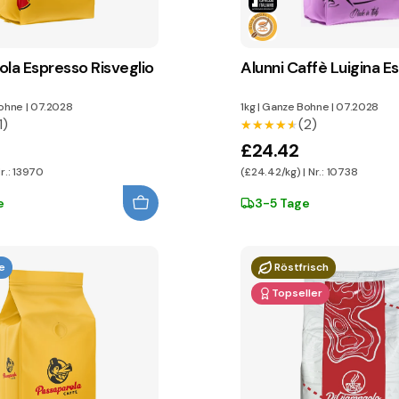
ola Espresso Risveglio
Alunni Caffè Luigina E
ohne
|
07.2028
1kg
|
Ganze Bohne
|
07.2028
1)
(2)
★★★★★
★★★★★
£24.42
Nr.: 13970
(£24.42/kg) | Nr.: 10738
e
3-5 Tage
e
Röstfrisch
Topseller