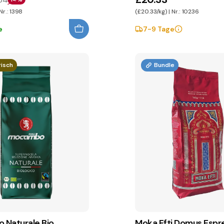
Nr.: 1398
(£20.33/kg) | Nr.: 10236
e
7-9 Tage
risch
Bundle
Naturale Bio
Moka Efti Domus Espr