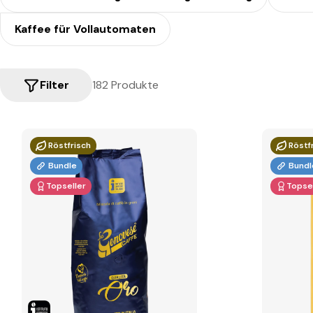
Kaffee für Vollautomaten
Filter
182 Produkte
Röstfrisch
Röstf
Bundle
Bundl
Topseller
Topsel