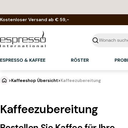
Zum
Inhalt
springen
Kostenloser Versand ab € 59,-
Suchen
ESPRESSO & KAFFEE
RÖSTER
PROB
>
Kaffeeshop Übersicht
>
Kaffeezubereitung
Kaffeezubereitung
Bestellen Sie Kaffee für Ihre