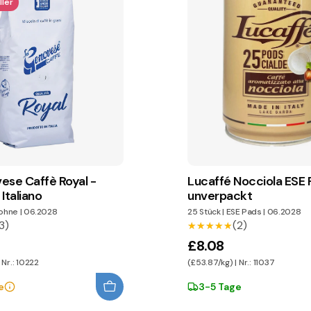
ler
ese Caffè Royal -
Lucaffé Nocciola ESE 
Italiano
unverpackt
ohne
|
06.2028
25 Stück
|
ESE Pads
|
06.2028
3)
(2)
★★★★★
★★★★★
£8.08
 Nr.: 10222
(£53.87/kg) | Nr.: 11037
e
3-5 Tage