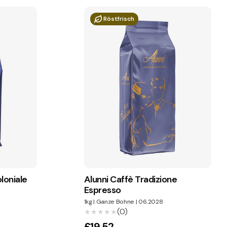
Röstfrisch
loniale
Alunni Caffè Tradizione
Espresso
1kg
|
Ganze Bohne
|
06.2028
(0)
★★★★★
★★★★★
£19.52