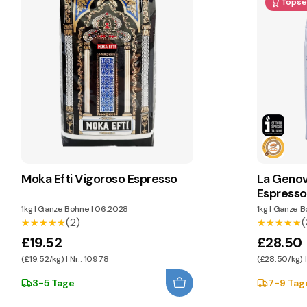
Topsel
Moka Efti Vigoroso Espresso
La Genov
Espresso 
1kg
|
Ganze Bohne
|
06.2028
1kg
|
Ganze B
(2)
(
★★★★★
★★★★★
★★★★★
★★★★★
£19.52
£28.50
(£19.52/kg) | Nr.: 10978
(£28.50/kg) |
3-5 Tage
7-9 Tag