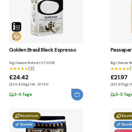
Golden Brasil Black Espresso
Passapar
1kg
|
Ganze Bohne
|
07.2028
1kg
|
Ganze B
(3)
(
★★★★★
★★★★★
★★★★★
★★★★★
£24.42
£21.97
(£24.42/kg) | Nr.: 10740
(£21.97/kg) | 
3-5 Tage
3-5 Tag
Röstfrisch
Röstf
Bundle
Bundl