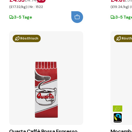
(£17.32/kg) | Nr.: 1522
(£19.24/kg) | 
3-5 Tage
3-5 Tag
Röstfrisch
Röstf
Quarta Caffè Rossa Espresso
Mocambo 