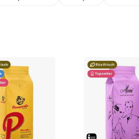
risch
Röstfrisch
e
Topseller
ler