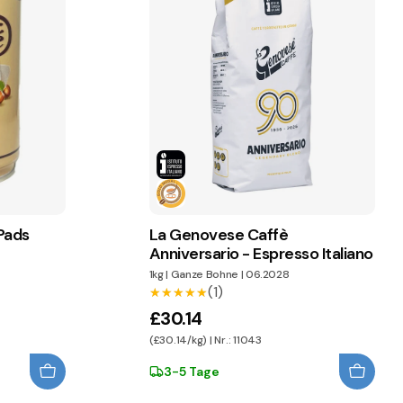
Pads
La Genovese Caffè
Anniversario - Espresso Italiano
1kg
|
Ganze Bohne
|
06.2028
(1)
★★★★★
★★★★★
£30.14
(£30.14/kg) | Nr.: 11043
3-5 Tage