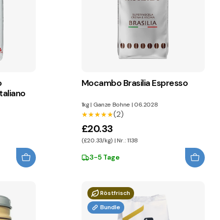
o
Mocambo Brasilia Espresso
taliano
1kg
|
Ganze Bohne
|
06.2028
(2)
★★★★★
★★★★★
£20.33
(£20.33/kg) | Nr.: 1138
3-5 Tage
Röstfrisch
Bundle