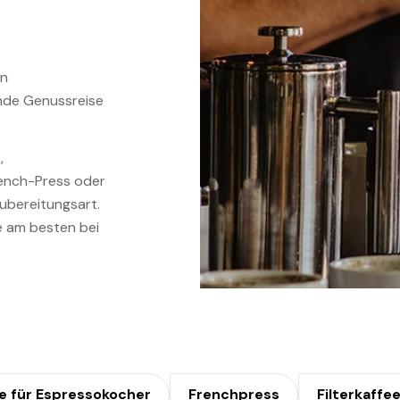
en
ende Genussreise
,
ench-Press oder
Zubereitungsart.
ie am besten bei
e für Espressokocher
Frenchpress
Filterkaffe