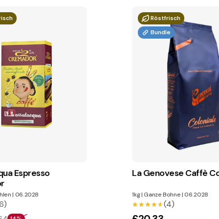
risch
Röstfrisch
Bundle
qua Espresso
La Genovese Caffè Co
r
hlen
|
06.2028
1kg
|
Ganze Bohne
|
06.2028
6)
(4)
★★★★★
★★★★★
£20.33
64
14%