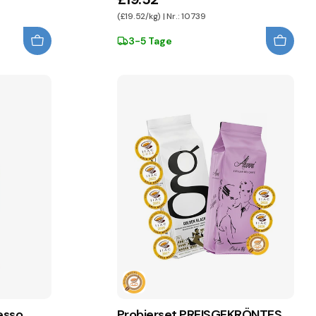
(£19.52/kg) | Nr.: 10739
3-5 Tage
esso
Probierset PREISGEKRÖNTES