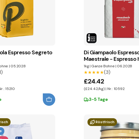
ola Espresso Segreto
Di Giampaolo Espress
Maestrale - Espresso I
ohne
|
05.2028
1kg
|
Ganze Bohne
|
06.2028
1)
(3)
★★★★★
★★★★★
£24.42
Nr.: 15210
(£24.42/kg) | Nr.: 10592
e
3-5 Tage
risch
Röstfrisch
e