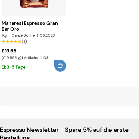
Manaresi Espresso Gran
Bar Oro
1kg
|
Ganze Bohne
|
06.2028
(1)
★★★★★
★★★★★
£19.55
(£19.55/kg) | Artikelnr.: 11031
3-5 Tage
Espresso Newsletter - Spare 5% auf die erste
Bestellung