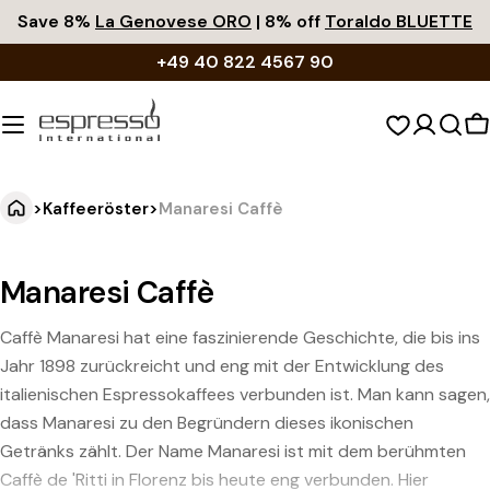
Zum
Save 8%
La Genovese ORO
| 8% off
Toraldo BLUETTE
Inhalt
+49 40 822 4567 90
springen
W
>
Kaffeeröster
>
Manaresi Caffè
Manaresi Caffè
Caffè Manaresi hat eine faszinierende Geschichte, die bis ins
Jahr 1898 zurückreicht und eng mit der Entwicklung des
italienischen Espressokaffees verbunden ist. Man kann sagen,
dass Manaresi zu den Begründern dieses ikonischen
Getränks zählt. Der Name Manaresi ist mit dem berühmten
Caffè de 'Ritti in Florenz bis heute eng verbunden. Hier