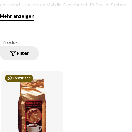
entstand zum ersten Mal die Gewohnheit Kaffee im Stehen
an der Bar zu trinken. Diese typisch italienische Art des
Mehr anzeigen
schnellen Genusses wird heute weltweit geschätzt.
Die Rösterei, mitten in der malerischen Toskana, legt großen
Wert auf handwerkliches Können und kombiniert es mit
1 Produkt
modernen Produktionsmöglichkeiten. Caffè Manaresi
Filter
vermittelt durch ihren Espresso nicht nur den Geschmack,
sondern auch die reiche Geschichte und Tradition der
italienischen Kaffeekultur.
Röstfrisch