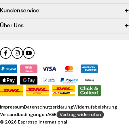
the
company's
Kundenservice
Trustpilot
profile
Über Uns
Facebook
Instagram
YouTube
Zahlungsmethoden
Impressum
Datenschutzerklärung
Widerrufsbelehrung
Versandbedingungen
AGB
Vertrag widerrufen
© 2026
Espresso International