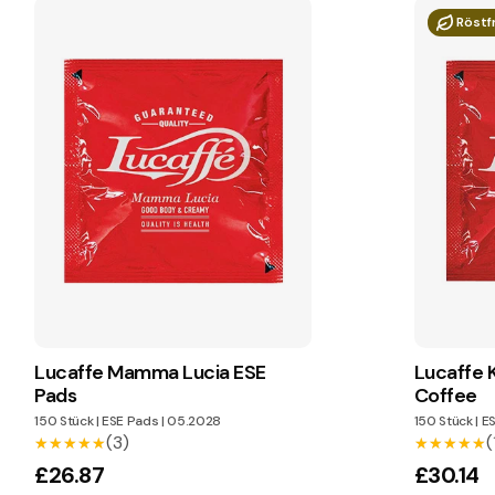
Röstf
Lucaffe Mamma Lucia ESE
Lucaffe 
Pads
Coffee
150 Stück
|
ESE Pads
|
05.2028
150 Stück
|
ES
(3)
(
★★★★★
★★★★★
★★★★★
★★★★★
£26.87
£30.14