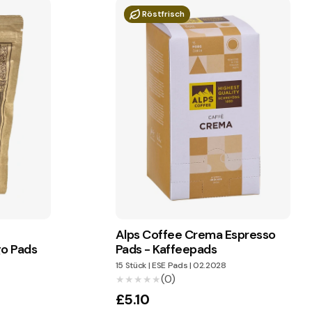
Röstfrisch
Alps Coffee Crema Espresso
go Pads
Pads - Kaffeepads
15 Stück
|
ESE Pads
|
02.2028
(0)
★★★★★
★★★★★
£5.10