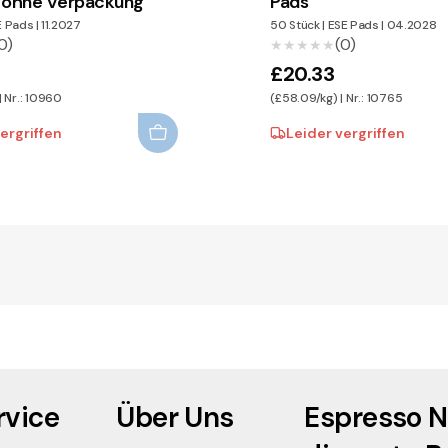
 ohne Verpackung
Pads
E Pads
|
11.2027
50 Stück
|
ESE Pads
|
04.2028
0)
(0)
★★★★★
★★★★★
£20.33
 Nr.: 10960
(£58.09/kg) | Nr.: 10765
ergriffen
Leider vergriffen
vice
Über Uns
Espresso N