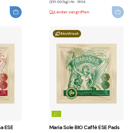
(£51.00/kg) | Nr.: 1804
Leider vergriffen
Röstfrisch
ma ESE
Maria Sole BIO Caffè ESE Pads