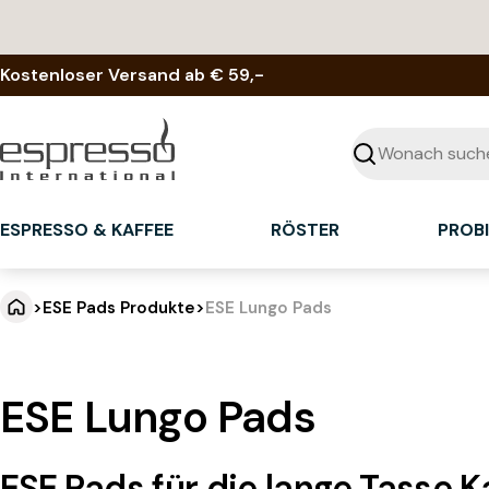
Zum
Inhalt
springen
Kostenloser Versand ab € 59,-
Suchen
ESPRESSO & KAFFEE
RÖSTER
PROB
>
ESE Pads Produkte
>
ESE Lungo Pads
ESE Lungo Pads
ESE Pads für die lange Tasse K