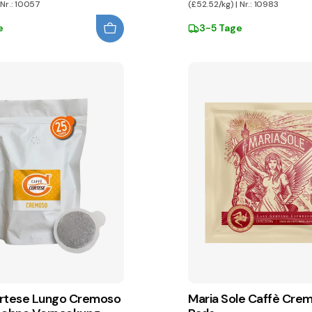
 Nr.: 10057
(£52.52/kg) | Nr.: 10983
e
3-5 Tage
rtese Lungo Cremoso
Maria Sole Caffè Cre