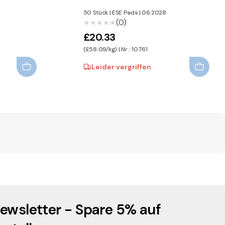
50 Stück
|
ESE Pads
|
06.2028
(0)
★★★★★
★★★★★
£20.33
(£58.09/kg) | Nr.: 10761
Leider vergriffen
ewsletter - Spare 5% auf