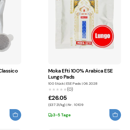
Classico
Moka Efti 100% Arabica ESE
Lungo Pads
100 Stück
|
ESE Pads
|
06.2028
(0)
★★★★★
★★★★★
£26.05
(£37.21/kg) | Nr.: 10109
3-5 Tage