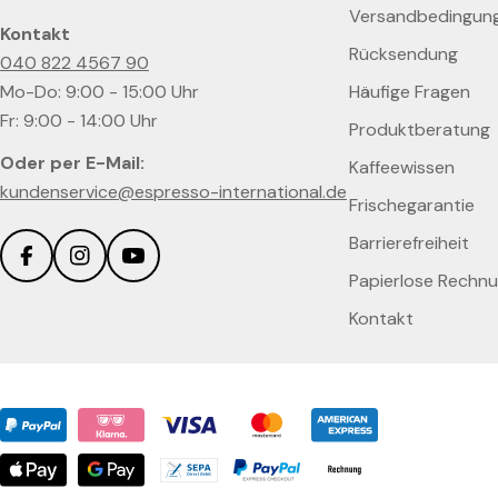
Versandbedingun
Kontakt
Rücksendung
040 822 4567 90
Mo-Do: 9:00 - 15:00 Uhr
Häufige Fragen
Fr: 9:00 - 14:00 Uhr
Produktberatung
Oder per E-Mail:
Kaffeewissen
kundenservice@espresso-international.de
Frischegarantie
Barrierefreiheit
Facebook
Instagram
YouTube
Papierlose Rechn
Kontakt
Zahlungsmethoden