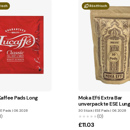
risch
Röstfrisch
Kaffee Pads Long
Moka Efti Extra Bar
unverpackte ESE Lun
E Pads
|
06.2028
30 Stück
|
ESE Pads
|
06.2028
1)
(0)
★★★★★
★★★★★
£11.03