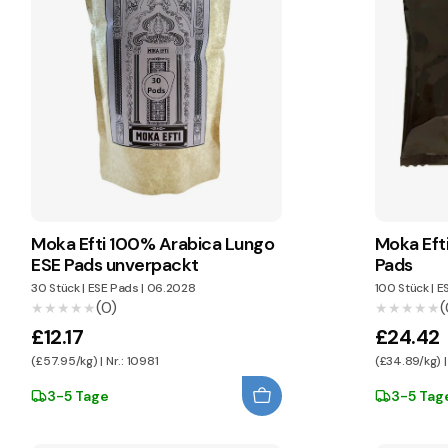
Moka Efti 100% Arabica Lungo
Moka Eft
ESE Pads unverpackt
Pads
30 Stück
|
ESE Pads
|
06.2028
100 Stück
|
E
(0)
(
★★★★★
★★★★★
★★★★★
★★★★★
£12.17
£24.42
(£57.95/kg) | Nr.: 10981
(£34.89/kg) | 
3-5 Tage
3-5 Tag