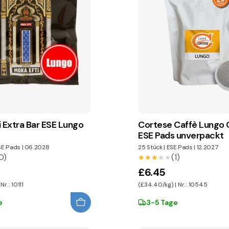
i Extra Bar ESE Lungo
Cortese Caffè Lungo 
ESE Pads unverpackt
SE Pads
|
06.2028
25 Stück
|
ESE Pads
|
12.2027
0)
(1)
★★★★★
★★★★★
£6.45
Nr.: 10111
(£34.40/kg) | Nr.: 10545
e
3-5 Tage