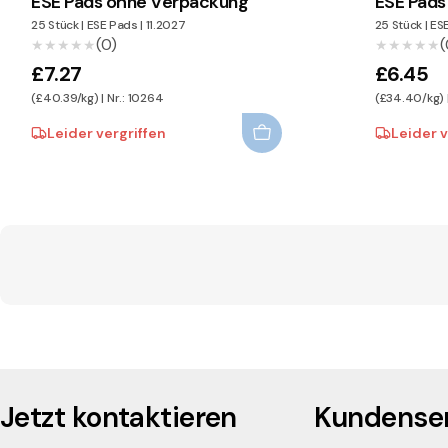
ESE Pads ohne Verpackung
ESE Pads
25 Stück
|
ESE Pads
|
11.2027
25 Stück
|
ES
(0)
(
★★★★★
★★★★★
★★★★★
★★★★★
£7.27
£6.45
(£40.39/kg) | Nr.: 10264
(£34.40/kg) |
Leider vergriffen
Leider v
Jetzt kontaktieren
Kundenser