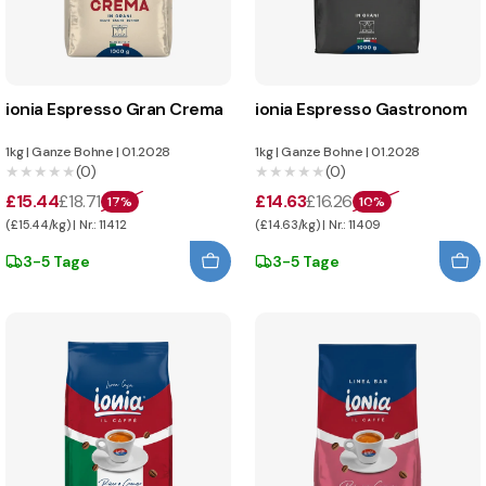
ionia Espresso Gran Crema
ionia Espresso Gastronom
1kg
|
Ganze Bohne
|
01.2028
1kg
|
Ganze Bohne
|
01.2028
★★★★★
★★★★★
(0)
★★★★★
★★★★★
(0)
£15.44
£18.71
£14.63
£16.26
17%
10%
(£15.44/kg) | Nr.: 11412
(£14.63/kg) | Nr.: 11409
3-5 Tage
3-5 Tage