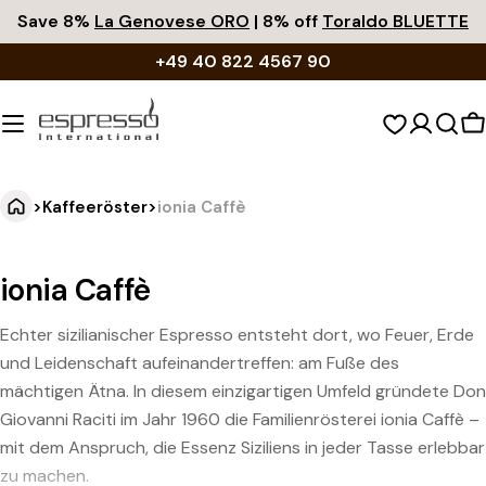
Zum
Save 8%
La Genovese ORO
| 8% off
Toraldo BLUETTE
Inhalt
+49 40 822 4567 90
springen
W
>
Kaffeeröster
>
ionia Caffè
ionia Caffè
Echter sizilianischer Espresso entsteht dort, wo Feuer, Erde
und Leidenschaft aufeinandertreffen: am Fuße des
mächtigen Ätna. In diesem einzigartigen Umfeld gründete Don
Giovanni Raciti im Jahr 1960 die Familienrösterei ionia Caffè –
mit dem Anspruch, die Essenz Siziliens in jeder Tasse erlebbar
zu machen.