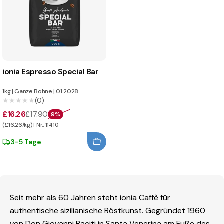
ionia Espresso Special Bar
1kg
|
Ganze Bohne
|
01.2028
★★★★★
★★★★★
(0)
£16.26
£17.90
9%
(£16.26/kg) | Nr.: 11410
3-5 Tage
Seit mehr als 60 Jahren steht ionia Caffè für
authentische sizilianische Röstkunst. Gegründet 1960
von Don Giovanni Raciti in Santa Venerina am Fuße des