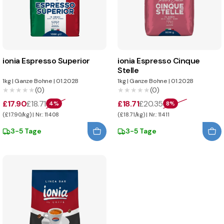
ionia Espresso Superior
ionia Espresso Cinque
Stelle
1kg
|
Ganze Bohne
|
01.2028
1kg
|
Ganze Bohne
|
01.2028
★★★★★
★★★★★
(0)
★★★★★
★★★★★
(0)
£17.90
£18.71
£18.71
£20.35
4%
8%
(£17.90/kg) | Nr.: 11408
(£18.71/kg) | Nr.: 11411
3-5 Tage
3-5 Tage