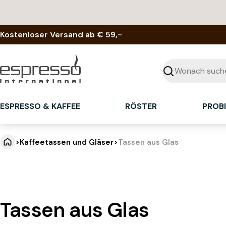
Zum
Inhalt
springen
Kostenloser Versand ab € 59,-
Suchen
ESPRESSO & KAFFEE
RÖSTER
PROB
>
Kaffeetassen und Gläser
>
Tassen aus Glas
Tassen aus Glas