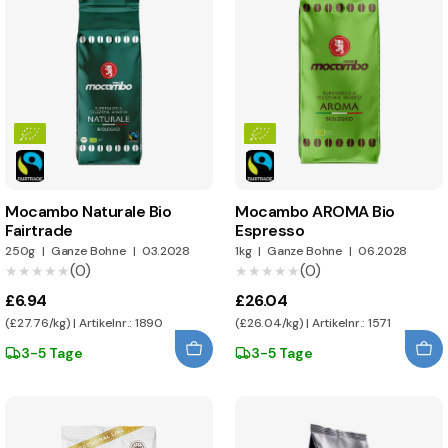
Mocambo Naturale Bio
Mocambo AROMA Bio
Fairtrade
Espresso
250g
|
Ganze Bohne
|
03.2028
1kg
|
Ganze Bohne
|
06.2028
(0)
(0)
★★★★★
★★★★★
★★★★★
★★★★★
£6.94
£26.04
(£27.76/kg) | Artikelnr.: 1890
(£26.04/kg) | Artikelnr.: 1571
3-5 Tage
3-5 Tage