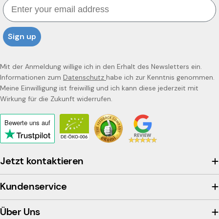
Email
Sign up
Mit der Anmeldung willige ich in den Erhalt des Newsletters ein.
Informationen zum
Datenschutz
habe ich zur Kenntnis genommen.
Meine Einwilligung ist freiwillig und ich kann diese jederzeit mit
Wirkung für die Zukunft widerrufen.
Bewerte uns
auf
Click
to
view
Jetzt kontaktieren
the
company's
Kundenservice
Trustpilot
profile
Über Uns