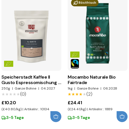
Röstfrisch
Speicherstadt Kaffee Il
Mocambo Naturale Bio
Gusto Espressomischung |
Fairtrade
BIO
250g
|
Ganze Bohne
|
04.2027
1kg
|
Ganze Bohne
|
06.2028
(0)
(2)
★★★★★
★★★★★
★★★★★
★★★★★
£10.20
£24.41
(£40.80/kg) | Artikelnr.: 10134
(£24.41/kg) | Artikelnr.: 1889
3-5 Tage
3-5 Tage