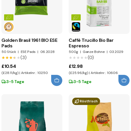
Golden Brasil 1961 BIO ESE
Caffè Trucillo Bio Bar
Pads
Espresso
50 Stück
|
ESE Pads
|
06.2028
500g
|
Ganze Bohne
|
03.2029
(3)
(0)
★★★★★
★★★★★
★★★★★
★★★★★
£10.54
£12.98
(£28.11/kg) | Artikelnr.: 10250
(£25.96/kg) | Artikelnr.: 10606
3-5 Tage
3-5 Tage
Röstfrisch