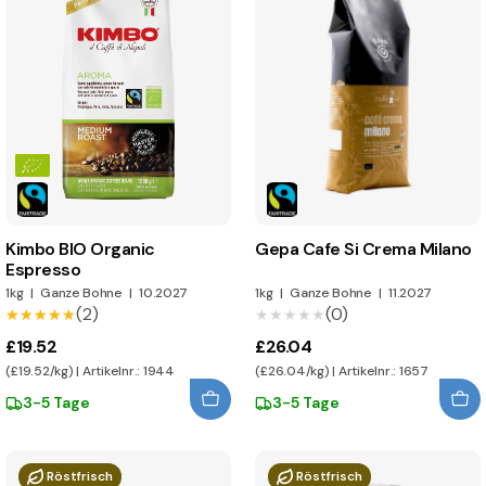
Kimbo BIO Organic
Gepa Cafe Si Crema Milano
Espresso
1kg
|
Ganze Bohne
|
10.2027
1kg
|
Ganze Bohne
|
11.2027
(2)
(0)
★★★★★
★★★★★
★★★★★
★★★★★
£19.52
£26.04
(£19.52/kg) | Artikelnr.: 1944
(£26.04/kg) | Artikelnr.: 1657
3-5 Tage
3-5 Tage
Röstfrisch
Röstfrisch