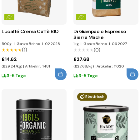
Lucaffé Crema Caffè BIO
Di Giampaolo Espresso
Sierra Madre
500g
|
Ganze Bohne
|
02.2028
1kg
|
Ganze Bohne
|
06.2027
(1)
(0)
★★★★★
★★★★★
★★★★★
★★★★★
£14.62
£27.68
(£29.24/kg) | Artikelnr.: 1481
(£27.68/kg) | Artikelnr.: 11020
3-5 Tage
3-5 Tage
Röstfrisch