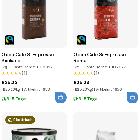
Gepa Cafe Si Espresso
Gepa Cafe Si Espresso
Siciliano
Roma
1kg
|
Ganze Bohne
|
11.2027
1kg
|
Ganze Bohne
|
10.2027
(1)
(1)
★★★★★
★★★★★
★★★★★
★★★★★
£25.23
£25.23
(£25.23/kg) | Artikelnr.: 1658
(£25.23/kg) | Artikelnr.: 1656
3-5 Tage
3-5 Tage
Röstfrisch