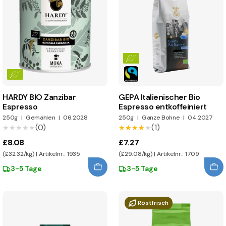
HARDY BIO Zanzibar
GEPA Italienischer Bio
Espresso
Espresso entkoffeiniert
250g
|
Gemahlen
|
06.2028
250g
|
Ganze Bohne
|
04.2027
(0)
(1)
★★★★★
★★★★★
★★★★★
★★★★★
£8.08
£7.27
(£32.32/kg) | Artikelnr.: 1935
(£29.08/kg) | Artikelnr.: 1709
3-5 Tage
3-5 Tage
Röstfrisch