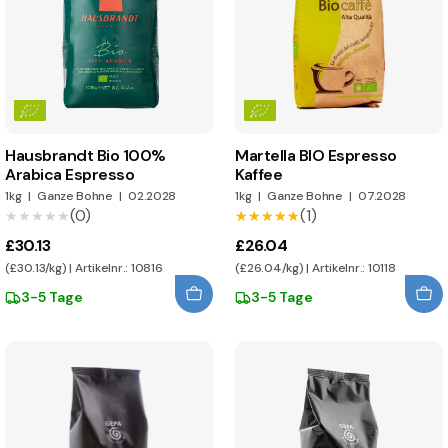
Hausbrandt Bio 100%
Martella BIO Espresso
Arabica Espresso
Kaffee
1kg
|
Ganze Bohne
|
02.2028
1kg
|
Ganze Bohne
|
07.2028
(0)
(1)
★★★★★
★★★★★
★★★★★
★★★★★
£30.13
£26.04
(£30.13/kg) | Artikelnr.: 10816
(£26.04/kg) | Artikelnr.: 10118
3-5 Tage
3-5 Tage