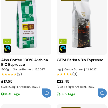
Alps Coffee 100% Arabica
GEPA Barista Bio Espresso
BIO Espresso
500g
|
Ganze Bohne
|
12.2027
1kg
|
Ganze Bohne
|
12.2027
(2)
(3)
★★★★★
★★★★★
★★★★★
★★★★★
£17.55
£22.45
(£35.10/kg) | Artikelnr.: 10298
(£22.45/kg) | Artikelnr.: 1962
3-5 Tage
3-5 Tage