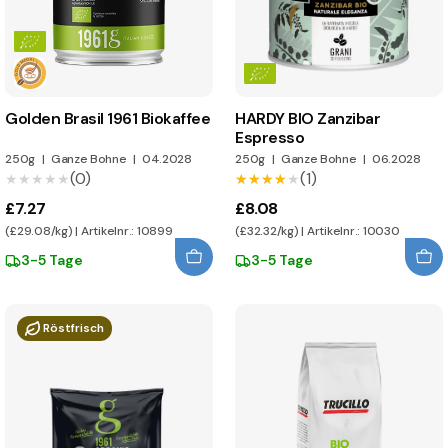
Golden Brasil 1961 Biokaffee
HARDY BIO Zanzibar
Espresso
250g
|
Ganze Bohne
|
04.2028
250g
|
Ganze Bohne
|
06.2028
(0)
(1)
★★★★★
★★★★★
★★★★★
★★★★★
£7.27
£8.08
(£29.08/kg) | Artikelnr.: 10899
(£32.32/kg) | Artikelnr.: 10030
3-5 Tage
3-5 Tage
Röstfrisch