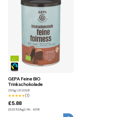
GEPA Feine BIO
Trinkschokolade
250g
|
01.2028
(1)
★★★★★
★★★★★
£5.88
(£23.52/kg) | Nr.: 4218