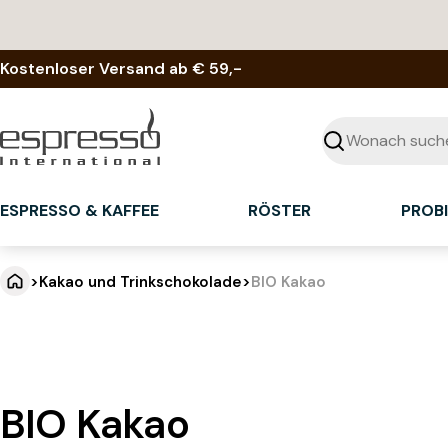
Zum
Inhalt
springen
Kostenloser Versand ab € 59,-
Suchen
ESPRESSO & KAFFEE
RÖSTER
PROB
>
Kakao und Trinkschokolade
>
BIO Kakao
BIO Kakao