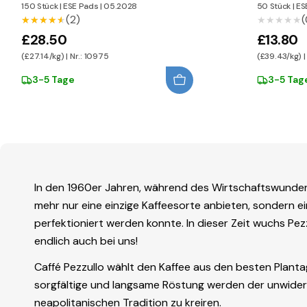
150 Stück
|
ESE Pads
|
05.2028
50 Stück
|
ES
(2)
(
★★★★★
★★★★★
★★★★★
★★★★★
£28.50
£13.80
(£27.14/kg) | Nr.: 10975
(£39.43/kg) | 
3-5 Tage
3-5 Tag
In den 1960er Jahren, während des Wirtschaftswunders
mehr nur eine einzige Kaffeesorte anbieten, sondern 
perfektioniert werden konnte. In dieser Zeit wuchs Pez
endlich auch bei uns!
Caffé Pezzullo wählt den Kaffee aus den besten Plantag
sorgfältige und langsame Röstung werden der unwider
neapolitanischen Tradition zu kreiren.