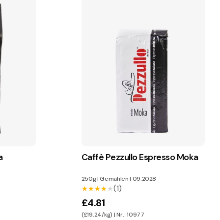
a
Caffè Pezzullo Espresso Moka
250g
|
Gemahlen
|
09.2028
(1)
★★★★★
★★★★★
£4.81
(£19.24/kg) | Nr.: 10977