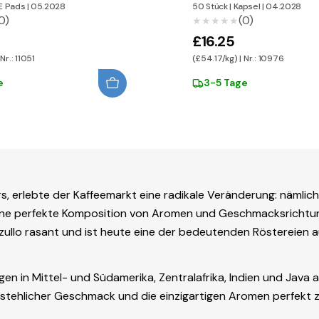
Alukapseln
E Pads
|
05.2028
50 Stück
|
Kapsel
|
04.2028
0)
(0)
★★★★★
★★★★★
£16.25
Nr.: 11051
(£54.17/kg) | Nr.: 10976
e
3-5 Tage
, erlebte der Kaffeemarkt eine radikale Veränderung: nämlic
eine perfekte Komposition von Aromen und Geschmacksrichtung
zullo rasant und ist heute eine der bedeutenden Röstereien au
en in Mittel- und Südamerika, Zentralafrika, Indien und Java 
stehlicher Geschmack und die einzigartigen Aromen perfekt z