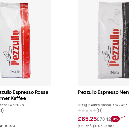
zzullo Espresso Rossa
Pezzullo Espresso Ner
rmer Kaffee
ohne
|
05.2028
3,0 kg
|
Ganze Bohne
|
06.2027
3)
(0)
★★★★★
★★★★★
£65.25
£73.42
11%
Nr.: 10973
(£21.75/kg) | Nr.: 11050