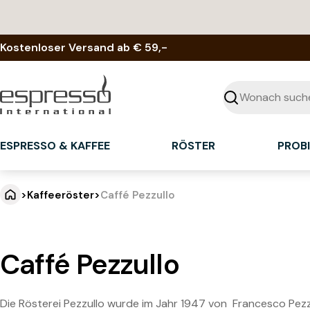
Zum
Inhalt
springen
Kostenloser Versand ab € 59,-
Suchen
ESPRESSO & KAFFEE
RÖSTER
PROB
>
Kaffeeröster
>
Caffé Pezzullo
Caffé Pezzullo
Die Rösterei Pezzullo wurde im Jahr 1947 von Francesco Pezz