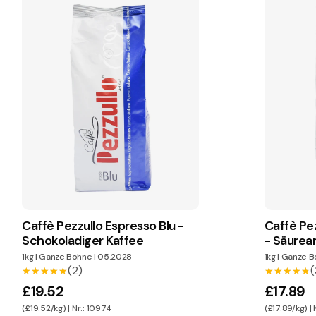
Caffè Pezzullo Espresso Blu -
Caffè Pe
Schokoladiger Kaffee
- Säurea
1kg
|
Ganze Bohne
|
05.2028
1kg
|
Ganze B
(2)
(
★★★★★
★★★★★
★★★★★
★★★★★
£19.52
£17.89
(£19.52/kg) | Nr.: 10974
(£17.89/kg) | 