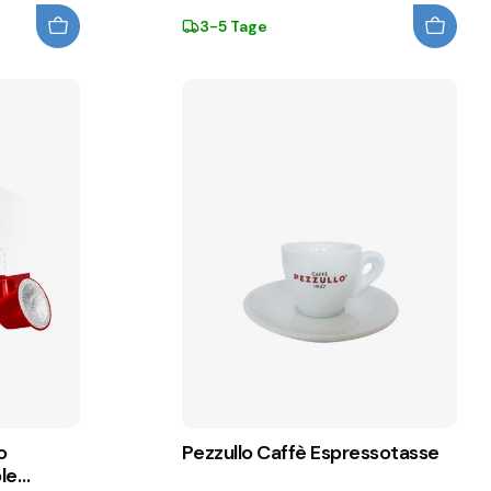
3-5 Tage
o
Pezzullo Caffè Espressotasse
le