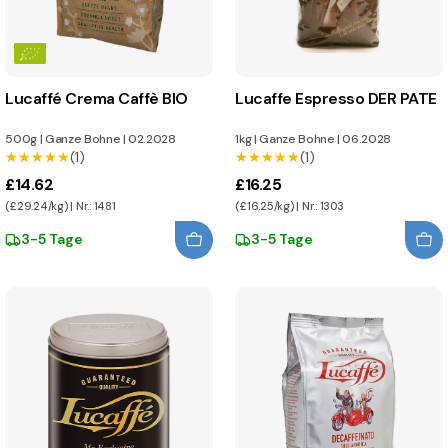
Lucaffé Crema Caffè BIO
Lucaffe Espresso DER PATE
500g
|
Ganze Bohne
|
02.2028
1kg
|
Ganze Bohne
|
06.2028
★★★★★
★★★★★
(1)
★★★★★
★★★★★
(1)
£14.62
£16.25
(£29.24/kg) | Nr.: 1481
(£16.25/kg) | Nr.: 1303
3-5 Tage
3-5 Tage