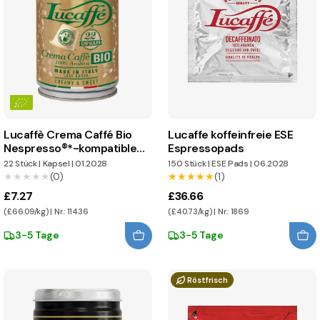
Lucaffè Crema Caffé Bio
Lucaffe koffeinfreie ESE
Nespresso®*-kompatible
Espressopads
Kapseln
22 Stück
|
Kapsel
|
01.2028
150 Stück
|
ESE Pads
|
06.2028
★★★★★
★★★★★
(0)
★★★★★
★★★★★
(1)
£7.27
£36.66
(£66.09/kg) | Nr.: 11436
(£40.73/kg) | Nr.: 1869
3-5 Tage
3-5 Tage
Röstfrisch