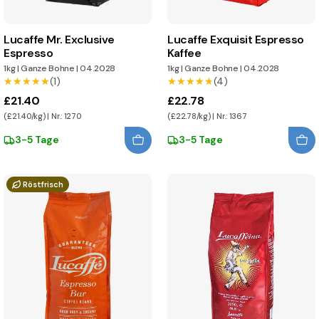
Lucaffe Mr. Exclusive
Lucaffe Exquisit Espresso
Espresso
Kaffee
1kg
|
Ganze Bohne
|
04.2028
1kg
|
Ganze Bohne
|
04.2028
★★★★★
★★★★★
(1)
★★★★★
★★★★★
(4)
£21.40
£22.78
(£21.40/kg) | Nr.: 1270
(£22.78/kg) | Nr.: 1367
3-5 Tage
3-5 Tage
Röstfrisch