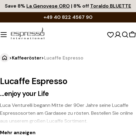
Zum
Save 8%
La Genovese ORO
| 8% off
Toraldo BLUETTE
Inhalt
+49 40 822 4567 90
springen
W
>
Kaffeeröster
>
Lucaffe Espresso
Lucaffe Espresso
...enjoy your Life
Luca Venturelli begann Mitte der 90er Jahre seine Lucaffe
Espressosorten am Gardasee zu rösten. Bestellen Sie online
aus unserem großen Lucaffe Sortiment.
Mehr anzeigen