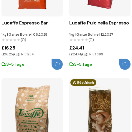
Lucaffe Espresso Bar
Lucaffe Pulcinella Espresso
1kg
|
Ganze Bohne
|
06.2028
1kg
|
Ganze Bohne
|
12.2027
★★★★★
★★★★★
(0)
★★★★★
★★★★★
(0)
£16.25
£24.41
(£16.25/kg) | Nr.: 1284
(£24.41/kg) | Nr.: 11393
3-5 Tage
3-5 Tage
Röstfrisch