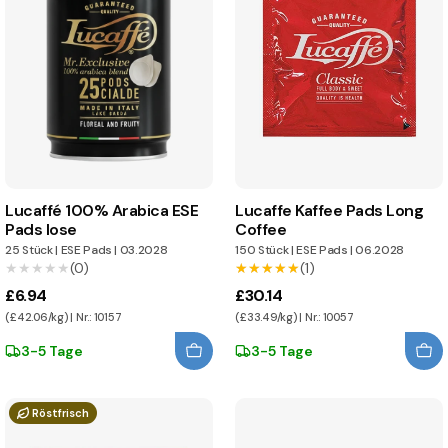
Lucaffé 100% Arabica ESE
Lucaffe Kaffee Pads Long
Pads lose
Coffee
25 Stück
|
ESE Pads
|
03.2028
150 Stück
|
ESE Pads
|
06.2028
★★★★★
★★★★★
(0)
★★★★★
★★★★★
(1)
£6.94
£30.14
(£42.06/kg) | Nr.: 10157
(£33.49/kg) | Nr.: 10057
3-5 Tage
3-5 Tage
Röstfrisch