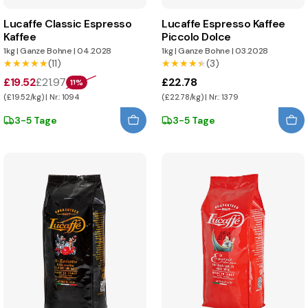
Lucaffe Classic Espresso
Lucaffe Espresso Kaffee
Kaffee
Piccolo Dolce
1kg
|
Ganze Bohne
|
04.2028
1kg
|
Ganze Bohne
|
03.2028
★★★★★
★★★★★
(11)
★★★★★
★★★★★
(3)
£19.52
£21.97
£22.78
11%
(£19.52/kg) | Nr.: 1094
(£22.78/kg) | Nr.: 1379
3-5 Tage
3-5 Tage