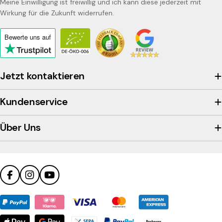
Meine Einwilligung ist freiwillig und ich kann diese jederzeit mit
Wirkung für die Zukunft widerrufen.
Bewerte uns
auf
Click
to
view
Jetzt kontaktieren
the
company's
Kundenservice
Trustpilot
profile
Über Uns
Facebook
Instagram
YouTube
Zahlungsmethoden