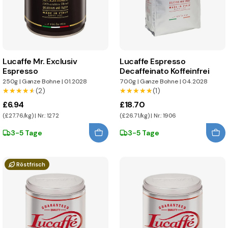
Lucaffe Mr. Exclusiv
Lucaffe Espresso
Espresso
Decaffeinato Koffeinfrei
250g
|
Ganze Bohne
|
01.2028
700g
|
Ganze Bohne
|
04.2028
★★★★★
★★★★★
(2)
★★★★★
★★★★★
(1)
£6.94
£18.70
(£27.76/kg) | Nr.: 1272
(£26.71/kg) | Nr.: 1906
3-5 Tage
3-5 Tage
Röstfrisch