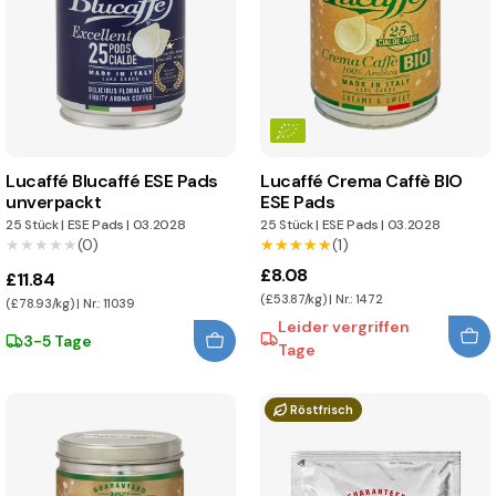
Lucaffé Blucaffé ESE Pads
Lucaffé Crema Caffè BIO
unverpackt
ESE Pads
25 Stück
|
ESE Pads
|
03.2028
25 Stück
|
ESE Pads
|
03.2028
★★★★★
★★★★★
(0)
★★★★★
★★★★★
(1)
£8.08
£11.84
(£53.87/kg) | Nr.: 1472
(£78.93/kg) | Nr.: 11039
Leider vergriffen
3-5 Tage
Tage
Röstfrisch