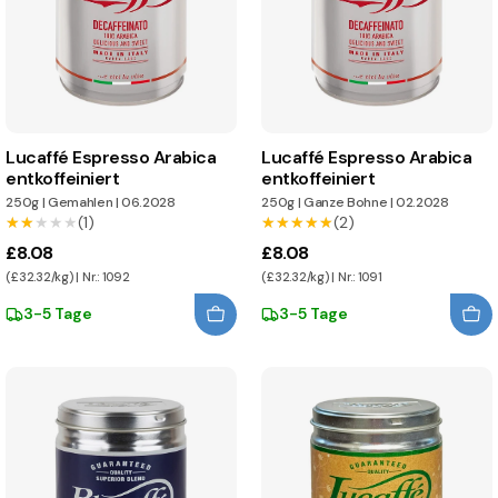
Lucaffé Espresso Arabica
Lucaffé Espresso Arabica
entkoffeiniert
entkoffeiniert
250g
|
Gemahlen
|
06.2028
250g
|
Ganze Bohne
|
02.2028
★★★★★
★★★★★
(1)
★★★★★
★★★★★
(2)
£8.08
£8.08
(£32.32/kg) | Nr.: 1092
(£32.32/kg) | Nr.: 1091
3-5 Tage
3-5 Tage