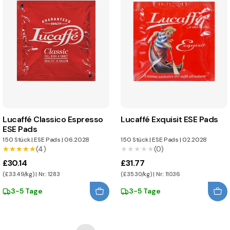
Lucaffé Classico Espresso
Lucaffé Exquisit ESE Pads
ESE Pads
150 Stück
|
ESE Pads
|
06.2028
150 Stück
|
ESE Pads
|
02.2028
★★★★★
★★★★★
(4)
★★★★★
★★★★★
(0)
£30.14
£31.77
(£33.49/kg) | Nr.: 1283
(£35.30/kg) | Nr.: 11036
3-5 Tage
3-5 Tage