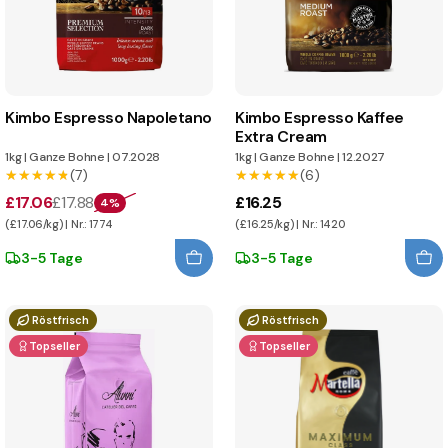
Kimbo Espresso Napoletano
Kimbo Espresso Kaffee
Extra Cream
1kg
|
Ganze Bohne
|
07.2028
1kg
|
Ganze Bohne
|
12.2027
★★★★★
★★★★★
(7)
★★★★★
★★★★★
(6)
£17.06
£17.88
£16.25
4%
(£17.06/kg) | Nr.: 1774
(£16.25/kg) | Nr.: 1420
3-5 Tage
3-5 Tage
Röstfrisch
Röstfrisch
Topseller
Topseller