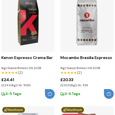
Kenon Espresso Crema Bar
Mocambo Brasilia Espresso
1kg
|
Ganze Bohne
|
06.2028
1kg
|
Ganze Bohne
|
06.2028
★★★★★
★★★★★
(2)
★★★★★
★★★★★
(2)
£24.41
£20.33
(£24.41/kg) | Nr.: 11000
(£20.33/kg) | Nr.: 1138
3-5 Tage
3-5 Tage
Röstfrisch
Röstfrisch