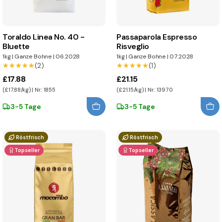
Toraldo Linea No. 40 -
Passaparola Espresso
Bluette
Risveglio
1kg
|
Ganze Bohne
|
06.2028
1kg
|
Ganze Bohne
|
07.2028
★★★★★
★★★★★
(2)
★★★★★
★★★★★
(1)
£17.88
£21.15
(£17.88/kg) | Nr.: 1855
(£21.15/kg) | Nr.: 13970
3-5 Tage
3-5 Tage
Röstfrisch
Röstfrisch
Topseller
Topseller