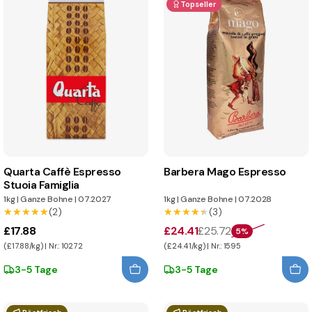
Topseller
Quarta Caffè Espresso
Barbera Mago Espresso
Stuoia Famiglia
1kg
|
Ganze Bohne
|
07.2027
1kg
|
Ganze Bohne
|
07.2028
★★★★★
★★★★★
(2)
★★★★★
★★★★★
(3)
£17.88
£24.41
£25.72
5%
(£17.88/kg) | Nr.: 10272
(£24.41/kg) | Nr.: 1595
3-5 Tage
3-5 Tage