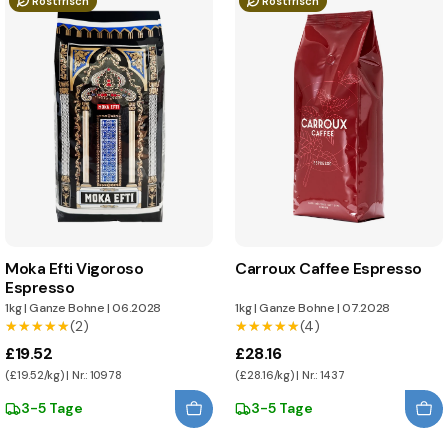
Röstfrisch
Röstfrisch
Moka Efti Vigoroso
Carroux Caffee Espresso
Espresso
1kg
|
Ganze Bohne
|
06.2028
1kg
|
Ganze Bohne
|
07.2028
★★★★★
★★★★★
(2)
★★★★★
★★★★★
(4)
£19.52
£28.16
(£19.52/kg) | Nr.: 10978
(£28.16/kg) | Nr.: 1437
3-5 Tage
3-5 Tage