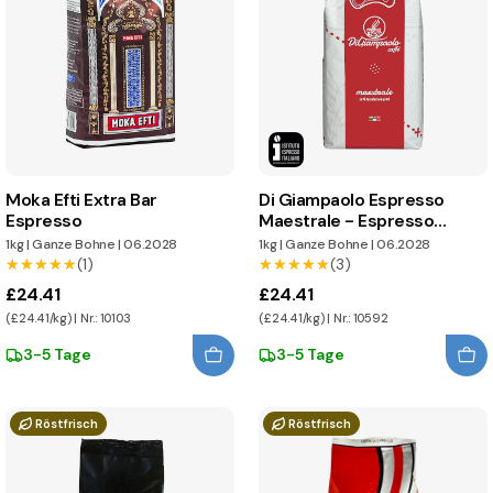
Moka Efti Extra Bar
Di Giampaolo Espresso
Espresso
Maestrale - Espresso
Italiano
1kg
|
Ganze Bohne
|
06.2028
1kg
|
Ganze Bohne
|
06.2028
★★★★★
★★★★★
(1)
★★★★★
★★★★★
(3)
£24.41
£24.41
(£24.41/kg) | Nr.: 10103
(£24.41/kg) | Nr.: 10592
3-5 Tage
3-5 Tage
Röstfrisch
Röstfrisch