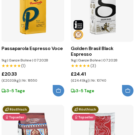
Passaparola Espresso Voce
Golden Brasil Black
Espresso
1kg
|
Ganze Bohne
|
07.2028
1kg
|
Ganze Bohne
|
07.2028
★★★★★
★★★★★
(1)
★★★★★
★★★★★
(3)
£20.33
£24.41
(£20.33/kg) | Nr.: 18550
(£24.41/kg) | Nr.: 10740
3-5 Tage
3-5 Tage
Röstfrisch
Röstfrisch
Topseller
Topseller