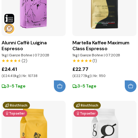
Alunni Caffè Luigina
Martella Kaffee Maximum
Espresso
Class Espresso
1kg
|
Ganze Bohne
|
07.2028
1kg
|
Ganze Bohne
|
07.2028
★★★★★
★★★★★
(2)
★★★★★
★★★★★
(1)
£24.41
£22.77
(£24.41/kg) | Nr.: 10738
(£22.77/kg) | Nr.: 1150
3-5 Tage
3-5 Tage
Röstfrisch
Röstfrisch
Topseller
Topseller