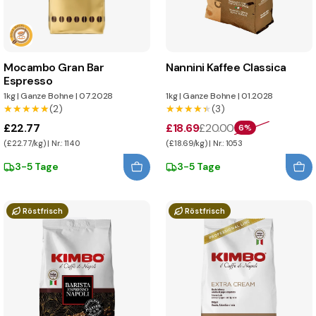
Mocambo Gran Bar
Nannini Kaffee Classica
Espresso
1kg
|
Ganze Bohne
|
07.2028
1kg
|
Ganze Bohne
|
01.2028
★★★★★
★★★★★
(2)
★★★★★
★★★★★
(3)
£22.77
£18.69
£20.00
6%
(£22.77/kg) | Nr.: 1140
(£18.69/kg) | Nr.: 1053
3-5 Tage
3-5 Tage
Röstfrisch
Röstfrisch