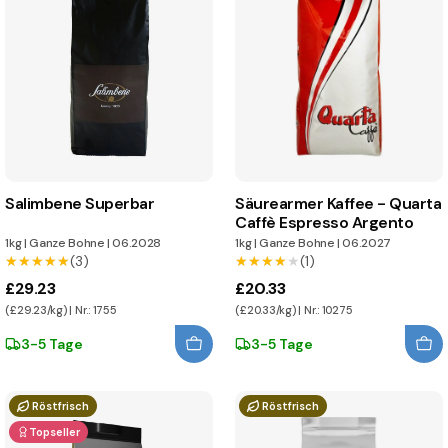
Salimbene Superbar
Säurearmer Kaffee - Quarta
Caffè Espresso Argento
1kg
|
Ganze Bohne
|
06.2028
1kg
|
Ganze Bohne
|
06.2027
★★★★★
★★★★★
(3)
★★★★★
★★★★★
(1)
£29.23
£20.33
(£29.23/kg) | Nr.: 1755
(£20.33/kg) | Nr.: 10275
3-5 Tage
3-5 Tage
Röstfrisch
Röstfrisch
Topseller