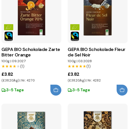
GEPA BIO Schokolade Zarte
GEPA BIO Schokolade Fleur
Bitter Orange
de Sel Noir
100g
|
09.2027
100g
|
03.2028
★★★★★
★★★★★
(1)
★★★★★
★★★★★
(1)
£3.82
£3.82
(£38.20/kg) | Nr.: 4270
(£38.20/kg) | Nr.: 4282
3-5 Tage
3-5 Tage