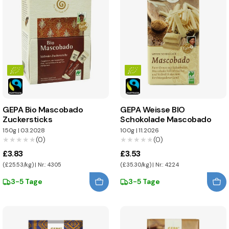
GEPA Bio Mascobado
GEPA Weisse BIO
Zuckersticks
Schokolade Mascobado
150g
|
03.2028
100g
|
11.2026
★★★★★
★★★★★
(0)
★★★★★
★★★★★
(0)
£3.83
£3.53
(£25.53/kg) | Nr.: 4305
(£35.30/kg) | Nr.: 4224
3-5 Tage
3-5 Tage