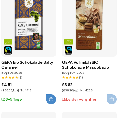
GEPA Bio Schokolade Salty
GEPA Vollmilch BIO
Caramel
Schokolade Mascobado
80g
|
03.2026
100g
|
04.2027
★★★★★
★★★★★
(1)
★★★★★
★★★★★
(1)
£4.51
£3.62
(£56.38/kg) | Nr.: 4418
(£36.20/kg) | Nr.: 4226
3-5 Tage
Leider vergriffen