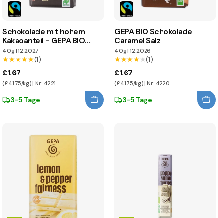
Schokolade mit hohem
GEPA BIO Schokolade
Kakaoanteil - GEPA BIO
Caramel Salz
Schokolade
40g
|
12.2027
40g
|
12.2026
★★★★★
★★★★★
(1)
★★★★★
★★★★★
(1)
£1.67
£1.67
(£41.75/kg) | Nr.: 4221
(£41.75/kg) | Nr.: 4220
3-5 Tage
3-5 Tage