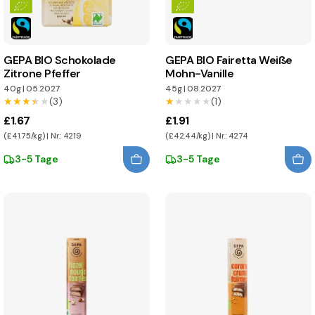
GEPA BIO Schokolade
GEPA BIO Fairetta Weiße
Zitrone Pfeffer
Mohn-Vanille
40g
|
05.2027
45g
|
08.2027
★★★★★
★★★★★
(3)
★★★★★
★★★★★
(1)
£1.67
£1.91
(£41.75/kg) | Nr.: 4219
(£42.44/kg) | Nr.: 4274
3-5 Tage
3-5 Tage