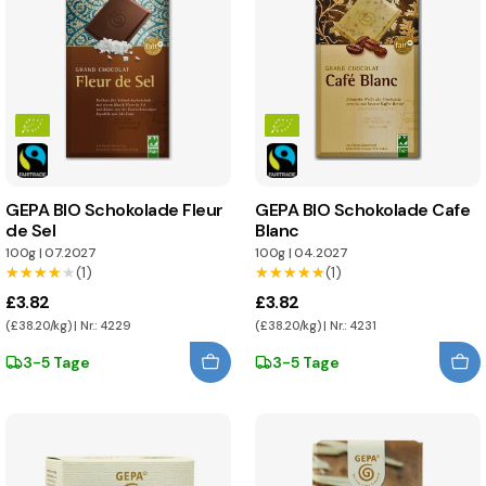
GEPA BIO Schokolade Fleur
GEPA BIO Schokolade Cafe
de Sel
Blanc
100g
|
07.2027
100g
|
04.2027
★★★★★
★★★★★
(1)
★★★★★
★★★★★
(1)
£3.82
£3.82
(£38.20/kg) | Nr.: 4229
(£38.20/kg) | Nr.: 4231
3-5 Tage
3-5 Tage