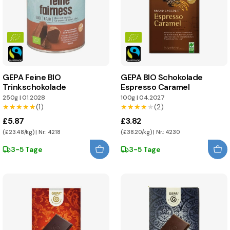
GEPA Feine BIO
GEPA BIO Schokolade
Trinkschokolade
Espresso Caramel
250g
|
01.2028
100g
|
04.2027
★★★★★
★★★★★
(1)
★★★★★
★★★★★
(2)
£5.87
£3.82
(£23.48/kg) | Nr.: 4218
(£38.20/kg) | Nr.: 4230
3-5 Tage
3-5 Tage