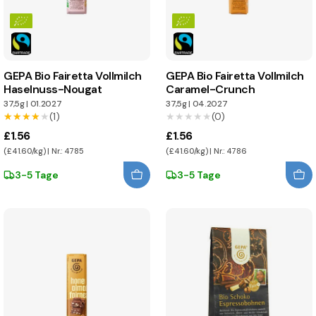
GEPA Bio Fairetta Vollmilch
GEPA Bio Fairetta Vollmilch
Haselnuss-Nougat
Caramel-Crunch
37,5g
|
01.2027
37,5g
|
04.2027
★★★★★
★★★★★
(1)
★★★★★
★★★★★
(0)
£1.56
£1.56
(£41.60/kg) | Nr.: 4785
(£41.60/kg) | Nr.: 4786
3-5 Tage
3-5 Tage