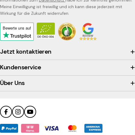
Meine Einwilligung ist freiwillig und ich kann diese jederzeit mit
Wirkung für die Zukunft widerrufen.
Bewerte uns
auf
Click
to
view
Jetzt kontaktieren
the
company's
Kundenservice
Trustpilot
profile
Über Uns
Facebook
Instagram
YouTube
Zahlungsmethoden