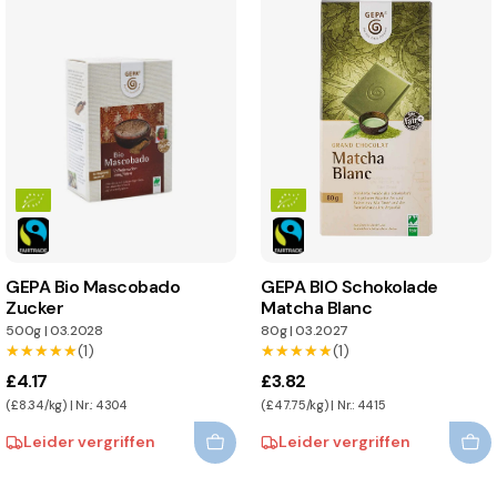
GEPA Bio Mascobado
GEPA BIO Schokolade
Zucker
Matcha Blanc
500g
|
03.2028
80g
|
03.2027
★★★★★
★★★★★
(1)
★★★★★
★★★★★
(1)
£4.17
£3.82
(£8.34/kg) | Nr.: 4304
(£47.75/kg) | Nr.: 4415
Leider vergriffen
Leider vergriffen