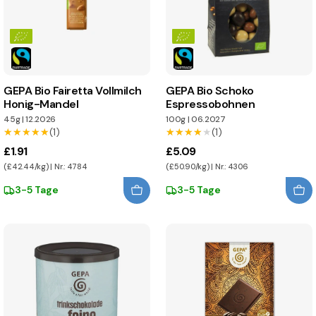
GEPA Bio Fairetta Vollmilch
GEPA Bio Schoko
Honig-Mandel
Espressobohnen
45g
|
12.2026
100g
|
06.2027
★★★★★
★★★★★
(1)
★★★★★
★★★★★
(1)
£1.91
£5.09
(£42.44/kg) | Nr.: 4784
(£50.90/kg) | Nr.: 4306
3-5 Tage
3-5 Tage