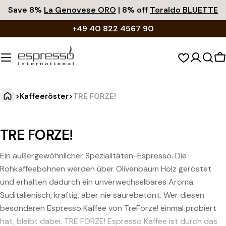
Zum
Save 8%
La Genovese ORO
| 8% off
Toraldo BLUETTE
Inhalt
+49 40 822 4567 90
springen
W
>
Kaffeeröster
>
TRE FORZE!
TRE FORZE!
Ein außergewöhnlicher Spezialitäten-Espresso. Die
Rohkaffeebohnen werden über Olivenbaum Holz geröstet
und erhalten dadurch ein unverwechselbares Aroma.
Süditalienisch, kräftig, aber nie säurebetont. Wer diesen
besonderen Espresso Kaffee von TreForze! einmal probiert
hat, bleibt dabei. TRE FORZE! Espresso Kaffee ist durch das