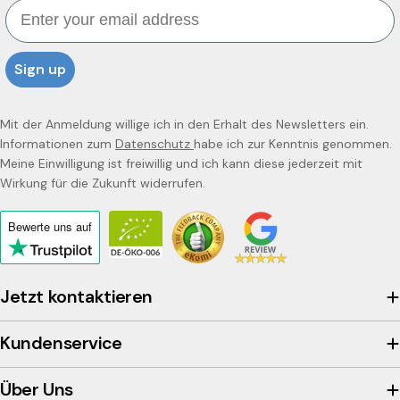
Email
Sign up
Mit der Anmeldung willige ich in den Erhalt des Newsletters ein.
Informationen zum
Datenschutz
habe ich zur Kenntnis genommen.
Meine Einwilligung ist freiwillig und ich kann diese jederzeit mit
Wirkung für die Zukunft widerrufen.
Bewerte uns
auf
Click
to
view
Jetzt kontaktieren
the
company's
Kundenservice
Trustpilot
profile
Über Uns