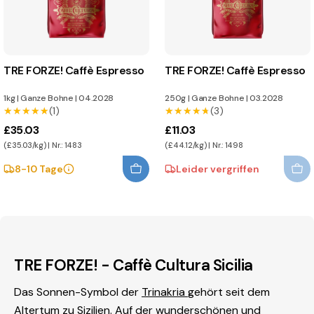
TRE FORZE! Caffè Espresso
TRE FORZE! Caffè Espresso
1kg
|
Ganze Bohne
|
04.2028
250g
|
Ganze Bohne
|
03.2028
★★★★★
★★★★★
(1)
★★★★★
★★★★★
(3)
£35.03
£11.03
(£35.03/kg) | Nr.: 1483
(£44.12/kg) | Nr.: 1498
8-10 Tage
Leider vergriffen
TRE FORZE! - Caffè Cultura Sicilia
Das Sonnen-Symbol der
Trinakria
gehört seit dem
Altertum zu Sizilien. Auf der wunderschönen und