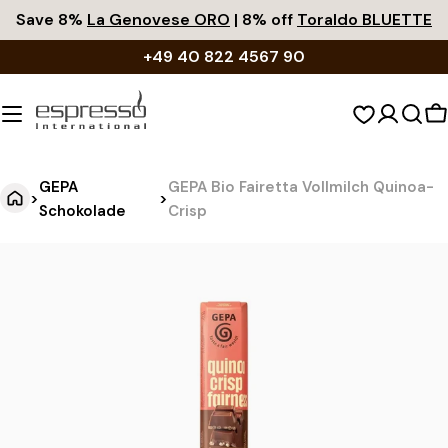
Zum
Save 8%
La Genovese ORO
| 8% off
Toraldo BLUETTE
Inhalt
+49 40 822 4567 90
springen
W
GEPA
GEPA Bio Fairetta Vollmilch Quinoa-
>
>
Schokolade
Crisp
G
Springe
zu
E
den
P
Produktinformationen
A
B
i