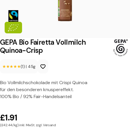
o
F
a
i
r
GEPA Bio Fairetta Vollmilch
e
Quinoa-Crisp
t
★★★★★
★★★★★
(1)
|
45g
t
a
Bio Vollmilchschokolade mit Crispi Quinoa
V
für den besonderen knuspereffekt.
o
100% Bio / 92% Fair-Handelsanteil
l
l
£1.91
m
(£42.44/kg) inkl. MwSt. zzgl. Versand