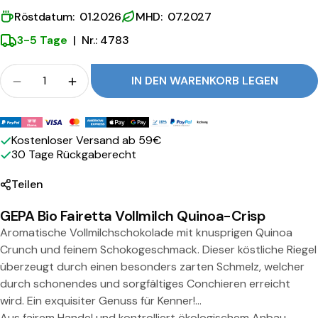
i
Röstdatum: 01.2026
MHD: 07.2027
l
3-5 Tage
|
Nr.: 4783
c
Menge
h
IN DEN WARENKORB LEGEN
Menge für GEPA Bio Fairetta Vollmilch Quinoa-Cr
Menge für GEPA Bio Fairetta Vollmilch 
Q
Zahlungsmethoden
u
Kostenloser Versand ab 59€
i
30 Tage Rückgaberecht
n
Teilen
o
GEPA Bio Fairetta Vollmilch Quinoa-Crisp
a
Aromatische Vollmilchschokolade mit knusprigen Quinoa
-
Crunch und feinem Schokogeschmack. Dieser köstliche Riegel
überzeugt durch einen besonders zarten Schmelz, welcher
C
durch schonendes und sorgfältiges Conchieren erreicht
r
wird. Ein exquisiter Genuss für Kenner!
Teilen Sie dieses Produkt
Aus fairem Handel und kontrolliert ökologischem Anbau.