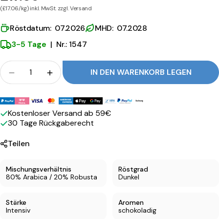
l
(£17.06/kg) inkl. MwSt. zzgl. Versand
a
Röstdatum: 07.2026
MHD: 07.2028
s
3-5 Tage
|
Nr.: 1547
s
i
Menge
IN DEN WARENKORB LEGEN
Menge für Kimbo Espresso Kaffee Classico verri
Menge für Kimbo Espresso Kaffee Clas
c
o
Zahlungsmethoden
Kostenloser Versand ab 59€
30 Tage Rückgaberecht
Teilen
Mischungsverhältnis
Röstgrad
80% Arabica / 20% Robusta
Dunkel
Stärke
Aromen
Intensiv
schokoladig