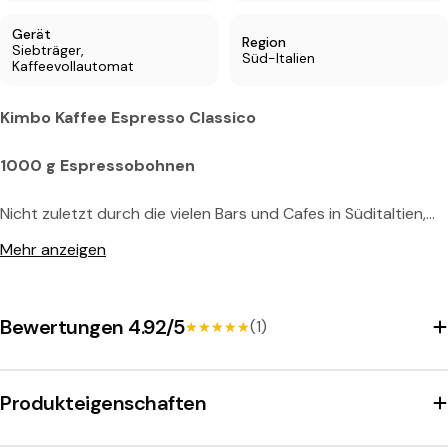
Gerät
Region
Siebträger,
Süd-Italien
Teilen Sie dieses Produkt
Kaffeevollautomat
Kopie
Teilen:
Kimbo Kaffee Espresso Classico
1000 g Espressobohnen
Nicht zuletzt durch die vielen Bars und Cafes in Süditaltien,
die Kimbo Kaffee im Ausschank haben, gewann dieser
Mehr anzeigen
Espressokaffee immer mehr Anhänger und Liebhaber.
Mittlerweile exportiert Kimbo seine Kaffeemischungen in die
ganze Welt. In Deutschland noch immer ein bißchen
Bewertungen 4.92/5
(1)
★★★★★
★★★★★
unbekannt und unterschätzt. In Italien schon die Nr. 2 auf
dem Kaffeemarkt.
Produkteigenschaften
Mit der neuen Sorte
Kimbo Espresso Classico
hat die
Rösterei nun einen preisgünstigen Kaffee kreiert, der den