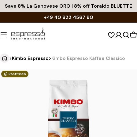
Zum
Save 8%
La Genovese ORO
| 8% off
Toraldo BLUETTE
Inhalt
+49 40 822 4567 90
springen
W
>
Kimbo Espresso
>
Kimbo Espresso Kaffee Classico
K
Springe
Röstfrisch
zu
i
den
m
Produktinformationen
b
o
E
s