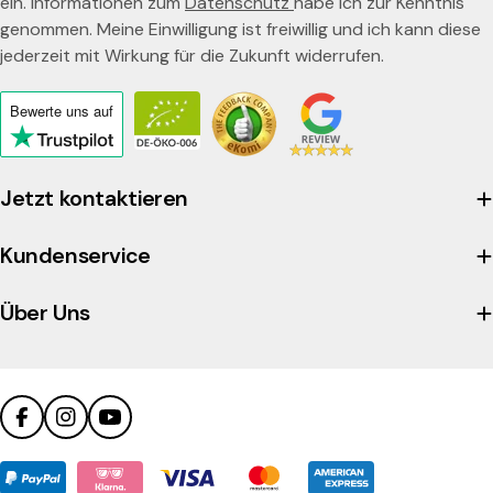
ein. Informationen zum
Datenschutz
habe ich zur Kenntnis
genommen. Meine Einwilligung ist freiwillig und ich kann diese
jederzeit mit Wirkung für die Zukunft widerrufen.
Bewerte uns
auf
Click
to
view
Jetzt kontaktieren
the
company's
Kundenservice
Trustpilot
profile
Über Uns
Facebook
Instagram
YouTube
Zahlungsmethoden