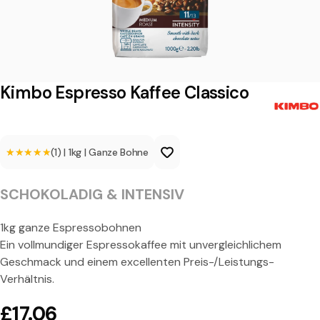
p
r
e
s
Kimbo Espresso Kaffee Classico
s
o
★★★★★
★★★★★
(1)
|
1kg
|
Ganze Bohne
K
a
SCHOKOLADIG & INTENSIV
f
f
1kg ganze Espressobohnen
Ein vollmundiger Espressokaffee mit unvergleichlichem
e
Geschmack und einem excellenten Preis-/Leistungs-
e
Verhältnis.
C
£17.06